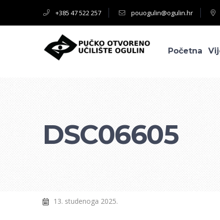
+385 47 522 257
pouogulin@ogulin.hr
Početna
Vij
DSC06605
13. studenoga 2025.