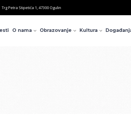
Trg Petra Stipetića 1, 47300 Ogulin
esti
O nama
Obrazovanje
Kultura
Događanj