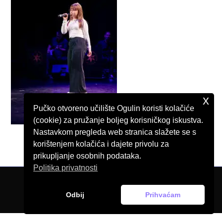
x
Pučko otvoreno učilište Ogulin koristi kolačiće
(cookie) za pružanje boljeg korisničkog iskustva.
Nastavkom pregleda web stranica slažete se s
korištenjem kolačića i dajete privolu za
prikupljanje osobnih podataka.
Politika privatnosti
© Pučko otvoreno učilište Ogulin, 2026.
Odbij
Prihvaćam