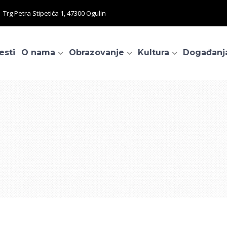
Trg Petra Stipetića 1, 47300 Ogulin
esti
O nama
Obrazovanje
Kultura
Događanj