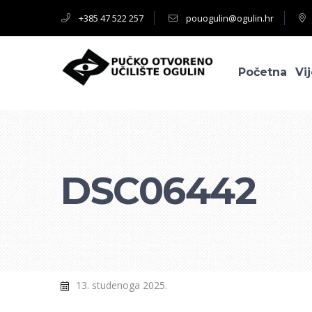
+385 47 522 257
pouogulin@ogulin.hr
Početna
Vij
DSC06442
13. studenoga 2025.