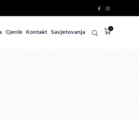
Facebook
Instagram
Profile
Profile
0
a
Cjenik
Kontakt
Savjetovanja