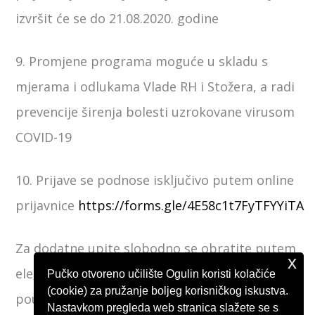
izvršit će se do 21.08.2020. godine
9. Promjene programa moguće u skladu s
mjerama i odlukama Vlade RH i Stožera, a radi
prevencije širenja bolesti uzrokovane virusom
COVID-19
10. Prijave se podnose isključivo putem online
prijavnice
https://forms.gle/4E58c1t7FyTFYYiTA
Za dodatne upite slobodno se obratite putem
x
elektronske pošte na adresu
Pučko otvoreno učilište Ogulin koristi kolačiće
(cookie) za pružanje boljeg korisničkog iskustva.
pouogulin@ogulin.hr.
Nastavkom pregleda web stranica slažete se s