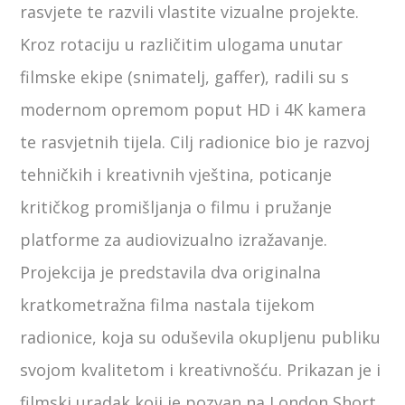
rasvjete te razvili vlastite vizualne projekte.
Kroz rotaciju u različitim ulogama unutar
filmske ekipe (snimatelj, gaffer), radili su s
modernom opremom poput HD i 4K kamera
te rasvjetnih tijela. Cilj radionice bio je razvoj
tehničkih i kreativnih vještina, poticanje
kritičkog promišljanja o filmu i pružanje
platforme za audiovizualno izražavanje.
Projekcija je predstavila dva originalna
kratkometražna filma nastala tijekom
radionice, koja su oduševila okupljenu publiku
svojom kvalitetom i kreativnošću. Prikazan je i
filmski uradak koji je pozvan na London Short