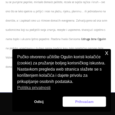
su se punjene paprike, mirisale domaće paštete, rezala se svježa rajčica i kruh – sve
ono što se lako spakira u prtljić i nosi na plažu, rijeku, planinu… ili jednostavno na
dvorište, a i zaplesali smo uz ritmove domaćih evergreena. Zahvaljujemo od srca svim
sudionicima koji su podijelili svoja znanja, recepte i uspomene, stvarajući zajedno s
nama toplo i ukusno ljetno popodne. Posebna hvala članicama
Udruga žena Ogulin
na podršci, angažmanu i ljubavi prema tradiciji koju tako nesebično prenose dalje.
x
Pučko otvoreno učilište Ogulin koristi kolačiće
Vidimo se i na sljedećim radionicama, a do tada, nek’ vam prtljić bude pun pravih
(cookie) za pružanje boljeg korisničkog iskustva.
domaćih okusa ljeta!
Nastavkom pregleda web stranica slažete se s
korištenjem kolačića i dajete privolu za
prikupljanje osobnih podataka.
Politika privatnosti
Odbij
Prihvaćam
© Pučko otvoreno učilište Ogulin, 2026.