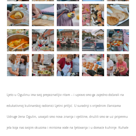
Ljeto u Ogulinu ima svoj prepoznatljiv ritam – i upravo smo ga zajedno dočarali na
edukativnoj kulinarskoj radionici Ljetni prtljić. U suradnji s vrijednim članicama
Udruge žena Ogulin, usvajali smo nova znanja i vještine, družili smo se uz pripremu
jela koja nas svojim okusima i mirisima vode na ljetovanja i u domaće kuhinje. Kuhale