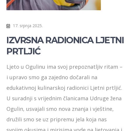
17. srpnja 2025.
IZVRSNA RADIONICA LJETNI
PRTLJIĆ
Ljeto u Ogulinu ima svoj prepoznatljiv ritam –
i upravo smo ga zajedno dočarali na
edukativnoj kulinarskoj radionici Ljetni prtljić.
U suradnji s vrijednim članicama Udruge žena
Ogulin, usvajali smo nova znanja i vještine,
družili smo se uz pripremu jela koja nas
svojim okusima i mirisima vode na ljetovanja i