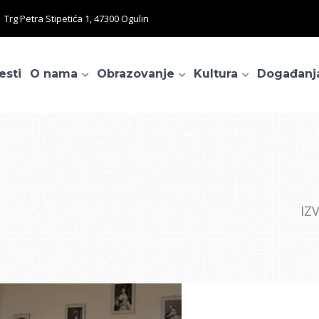
Trg Petra Stipetića 1, 47300 Ogulin
esti
O nama
Obrazovanje
Kultura
Događanj
IZ