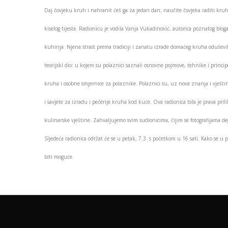
Daj čovjeku kruh i nahranit ćeš ga za jedan dan; naučite čovjeka raditi kruh i
kiselog tijesta. Radionicu je vodila Vanja Vukadinović, autorica poznatog blog
kuhinja. Njena strast prema tradiciji i zanatu izrade domaćeg kruha oduševila
teorijski dio: u kojem su polaznici saznali osnovne pojmove, tehnike i princip
kruha i osobne smjernice za polaznike. Polaznici su, uz nova znanja i vještine
i savjete za izradu i pečenje kruha kod kuće. Ova radionica bila je prava prili
kulinarske vještine. Zahvaljujemo svim sudionicima, čijim se fotografijama d
Sljedeća radionica održat će se u petak, 7.3. s početkom u 16 sati. Kako se u 
biti moguće.