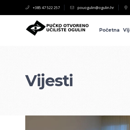
+385 47 522 257
pouogulin@ogulin.hr
Početna
Vij
Vijesti