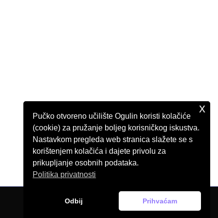
x
Pučko otvoreno učilište Ogulin koristi kolačiće
(cookie) za pružanje boljeg korisničkog iskustva.
Nastavkom pregleda web stranica slažete se s
korištenjem kolačića i dajete privolu za
prikupljanje osobnih podataka.
Politika privatnosti
Odbij
Prihvaćam