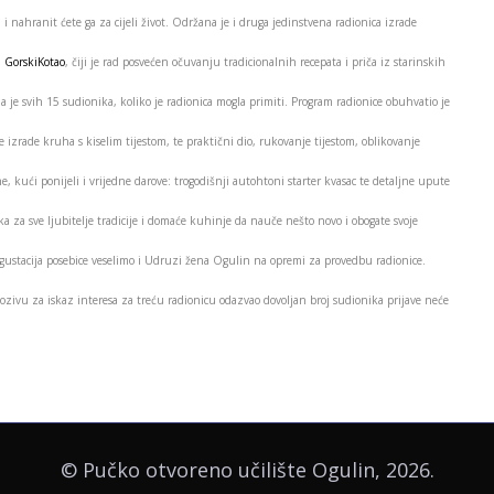
 nahranit ćete ga za cijeli život.
Održana je i druga jedinstvena radionica izrade
a
GorskiKotao
, čiji je rad posvećen očuvanju tradicionalnih recepata i priča iz starinskih
 je svih 15 sudionika, koliko je radionica mogla primiti. Program radionice obuhvatio je
e izrade kruha s kiselim tijestom, te praktični dio, rukovanje tijestom, oblikovanje
, kući ponijeli i vrijedne darove: trogodišnji autohtoni starter kvasac te detaljne upute
ka za sve ljubitelje tradicije i domaće kuhinje da nauče nešto novo i obogate svoje
egustacija posebice veselimo i Udruzi žena Ogulin na opremi za provedbu radionice.
pozivu za iskaz interesa za treću radionicu odazvao dovoljan broj sudionika prijave neće
© Pučko otvoreno učilište Ogulin, 2026.