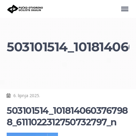
503101514_10181406
6. lipnja 2025.
503101514_101814060376798
8_6111022312750732797_n