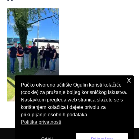
x
Pučko otvoreno učilište Ogulin koristi kolačiće
(cookie) za pružanje boljeg korisničkog iskustva.
Nastavkom pregleda web stranica slažete se s
korištenjem kolačića i dajete privolu za
prikupljanje osobnih podataka.
Politika privatnosti