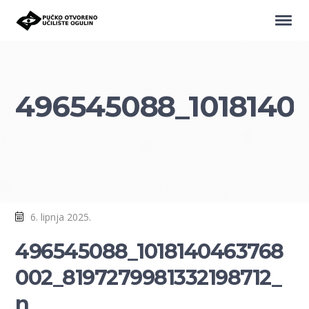
496545088_10181404
6. lipnja 2025.
496545088_1018140463768
002_8197279981332198712_
n