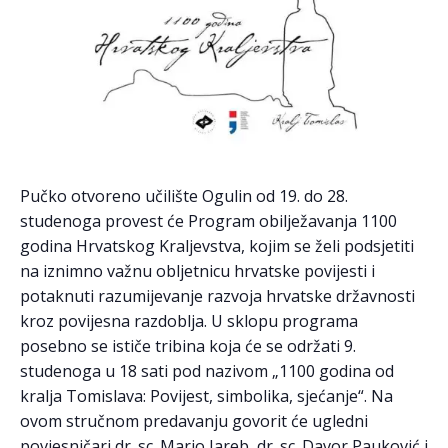
Pučko otvoreno učilište Ogulin od 19. do 28.
studenoga provest će Program obilježavanja 1100
godina Hrvatskog Kraljevstva, kojim se želi podsjetiti
na iznimno važnu obljetnicu hrvatske povijesti i
potaknuti razumijevanje razvoja hrvatske državnosti
kroz povijesna razdoblja. U sklopu programa
posebno se ističe tribina koja će se održati 9.
studenoga u 18 sati pod nazivom „1100 godina od
kralja Tomislava: Povijest, simbolika, sjećanje“. Na
ovom stručnom predavanju govorit će ugledni
povjesničari dr. sc. Mario Jareb, dr. sc. Davor Pauković i