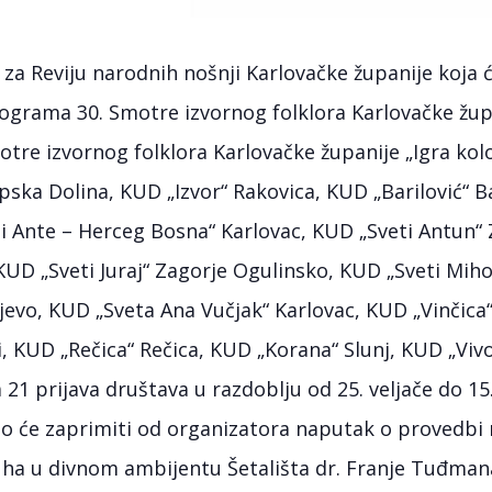
za Reviju narodnih nošnji Karlovačke županije koja će
ograma 30. Smotre izvornog folklora Karlovačke župa
tre izvornog folklora Karlovačke županije „Igra kolo 
ska Dolina, KUD „Izvor“ Rakovica, KUD „Barilović“ B
i Ante – Herceg Bosna“ Karlovac, KUD „Sveti Antun“
 KUD „Sveti Juraj“ Zagorje Ogulinsko, KUD „Sveti Miho
evo, KUD „Sveta Ana Vučjak“ Karlovac, KUD „Vinčica“
 KUD „Rečica“ Rečica, KUD „Korana“ Slunj, KUD „Vivod
21 prijava društava u razdoblju od 25. veljače do 15.
 će zaprimiti od organizatora naputak o provedbi re
ha u divnom ambijentu Šetališta dr. Franje Tuđmana