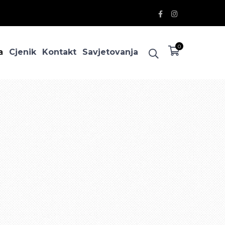
Facebook
Instagram
Profile
Profile
0
a
Cjenik
Kontakt
Savjetovanja