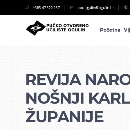
+385 47 522 257
pouogulin@ogulin.hr
Početna
Vi
REVIJA NAR
NOŠNJI KAR
ŽUPANIJE