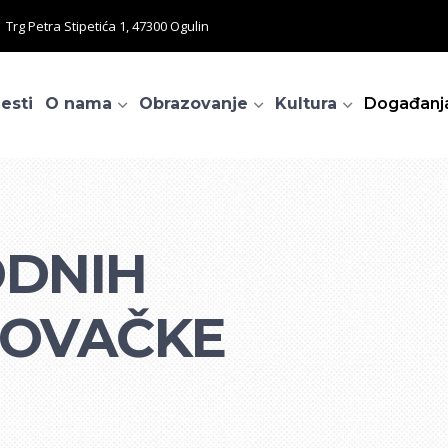
Trg Petra Stipetića 1, 47300 Ogulin
jesti
O nama
Obrazovanje
Kultura
Događanj
ODNIH
LOVAČKE