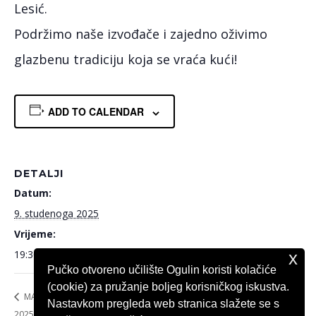
Lesić.
Podržimo naše izvođače i zajedno oživimo
glazbenu tradiciju koja se vraća kući!
ADD TO CALENDAR
DETALJI
Datum:
9. studenoga 2025
Vrijeme:
19:30
x
Pučko otvoreno učilište Ogulin koristi kolačiće
(cookie) za pružanje boljeg korisničkog iskustva.
MAĆI GLAS OGULINA
34. OBLJETNICA 143. BRIGADE HV
Nastavkom pregleda web stranica slažete se s
2025.
OGULIN