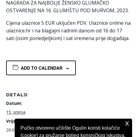
NAGRADA ZA NAJBOLJE ŽENSKO GLUMAČKO
OSTVARENJE NA 16. GLUMIŠTU POD MURVOM, 2023.
Cijena ulaznice 5 EUR uključen PDV. Ulaznice online na
ulaznice.hr i na blagajni radnim danom od 16 do 17
sati (osim ponedjeljkom) i sat vremena prije događaja.
ADD TO CALENDAR
DETALJI
Datum:
15. srpnja
Vrijeme:
x
Pučko otvoreno učilište Ogulin koristi kolačiće
20:00
(cookie) za pružanje boljeg korisničkog iskustva.