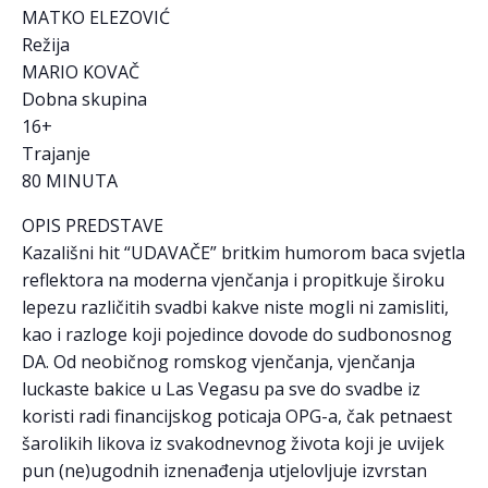
MATKO ELEZOVIĆ
Režija
MARIO KOVAČ
Dobna skupina
16+
Trajanje
80 MINUTA
OPIS PREDSTAVE
Kazališni hit “UDAVAČE” britkim humorom baca svjetla
reflektora na moderna vjenčanja i propitkuje široku
lepezu različitih svadbi kakve niste mogli ni zamisliti,
kao i razloge koji pojedince dovode do sudbonosnog
DA. Od neobičnog romskog vjenčanja, vjenčanja
luckaste bakice u Las Vegasu pa sve do svadbe iz
koristi radi financijskog poticaja OPG-a, čak petnaest
šarolikih likova iz svakodnevnog života koji je uvijek
pun (ne)ugodnih iznenađenja utjelovljuje izvrstan