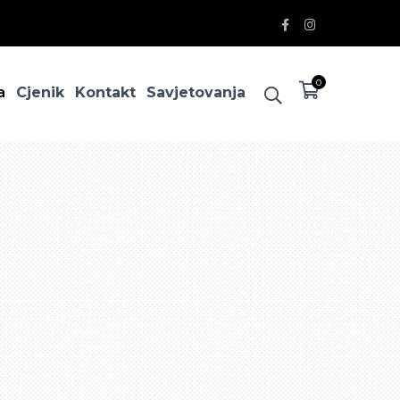
Facebook
Instagram
Profile
Profile
0
a
Cjenik
Kontakt
Savjetovanja