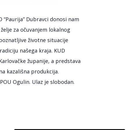
D “Paurija” Dubravci donosi nam
 želje za očuvanjem lokalnog
oznatljive životne situacije
radiciju našega kraja. KUD
 Karlovačke županije, a predstava
na kazališna produkcija.
i POU Ogulin. Ulaz je slobodan.