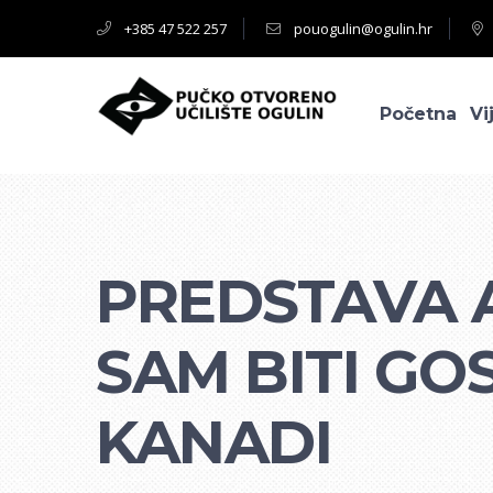
+385 47 522 257
pouogulin@ogulin.hr
Početna
Vi
PREDSTAVA 
SAM BITI GO
KANADI