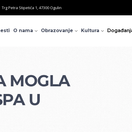
Trg Petra Stipetića 1, 47300 Ogulin
jesti
O nama
Obrazovanje
Kultura
Događanj
A MOGLA
SPA U