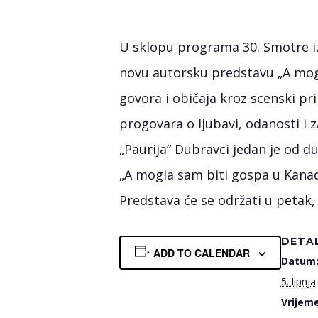
U sklopu programa 30. Smotre iz
novu autorsku predstavu „A mogla
govora i običaja kroz scenski pr
progovara o ljubavi, odanosti i 
„Paurija“ Dubravci jedan je od d
„A mogla sam biti gospa u Kanadi
Predstava će se održati u petak,
DETAL
ADD TO CALENDAR
Datum
5. lipnja
Vrijeme