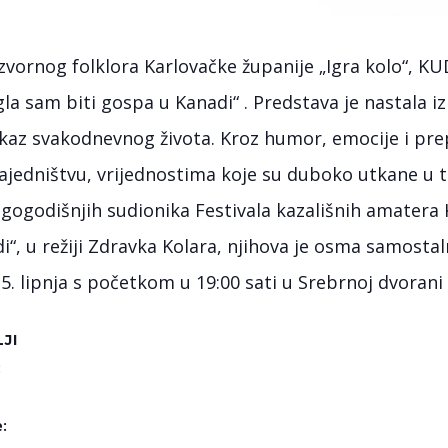
vornog folklora Karlovačke županije „Igra kolo“, KU
 sam biti gospa u Kanadi“ . Predstava je nastala iz
ikaz svakodnevnog života. Kroz humor, emocije i prep
zajedništvu, vrijednostima koje su duboko utkane u t
ugogodišnjih sudionika Festivala kazališnih amatera
“, u režiji Zdravka Kolara, njihova je osma samostal
 5. lipnja s početkom u 19:00 sati u Srebrnoj dvoran
JI
:
: