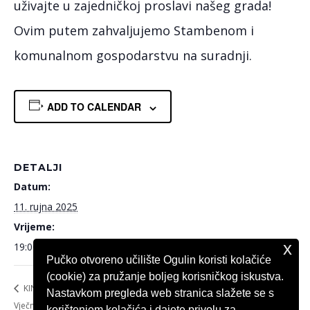
uživajte u zajedničkoj proslavi našeg grada!
Ovim putem zahvaljujemo Stambenom i
komunalnom gospodarstvu na suradnji.
ADD TO CALENDAR
DETALJI
Datum:
11. rujna 2025
Vrijeme:
x
19:00
Pučko otvoreno učilište Ogulin koristi kolačiće
(cookie) za pružanje boljeg korisničkog iskustva.
KINO OGULIN Drakula:
KONCERT HPD Ogulin povodom Dana
Nastavkom pregleda web stranica slažete se s
Vječna ljubav
Grada Ogulina
korištenjem kolačića i dajete privolu za