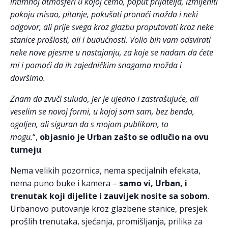
intimnoj atmosferi u kojoj ćemo, poput prijatelja, izmijeniti
pokoju misao, pitanje, pokušati pronaći možda i neki
odgovor, ali prije svega kroz glazbu proputovati kroz neke
stanice prošlosti, ali i budućnosti. Volio bih vam odsvirati
neke nove pjesme u nastajanju, za koje se nadam da ćete
mi i pomoći da ih zajedničkim snagama možda i
dovršimo.
Znam da zvuči suludo, jer je ujedno i zastrašujuće, ali
veselim se novoj formi, u kojoj sam sam, bez benda,
ogoljen, ali siguran da s mojom publikom, to
mogu.
“,
objasnio je Urban zašto se odlučio na ovu
turneju
.
Nema velikih pozornica, nema specijalnih efekata,
nema puno buke i kamera –
samo vi, Urban, i
trenutak koji dijelite i zauvijek nosite sa sobom
.
Urbanovo putovanje kroz glazbene stanice, presjek
prošlih trenutaka, sjećanja, promišljanja, prilika za