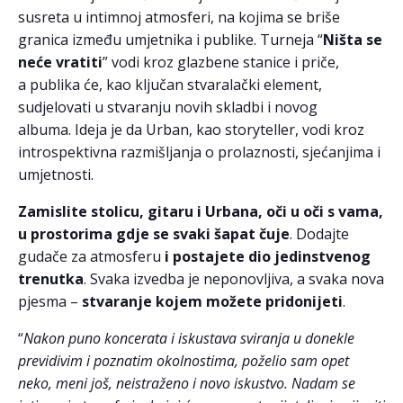
susreta u intimnoj atmosferi, na kojima se briše
granica između umjetnika i publike. Turneja “
Ništa se
neće vratiti
” vodi kroz glazbene stanice i priče,
a publika će, kao ključan stvaralački element,
sudjelovati u stvaranju novih skladbi i novog
albuma. Ideja je da Urban, kao storyteller, vodi kroz
introspektivna razmišljanja o prolaznosti, sjećanjima i
umjetnosti.
Zamislite stolicu, gitaru i Urbana, oči u oči s vama,
u prostorima gdje se svaki šapat čuje
. Dodajte
gudače za atmosferu
i postajete dio jedinstvenog
trenutka
. Svaka izvedba je neponovljiva, a svaka nova
pjesma –
stvaranje kojem možete pridonijeti
.
“
Nakon puno koncerata i iskustava sviranja u donekle
previdivim i poznatim okolnostima, poželio sam opet
neko, meni još, neistraženo i novo iskustvo. Nadam se