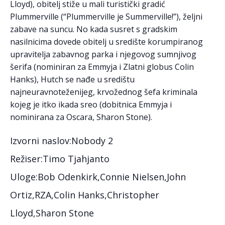
Lloyd), obitelj stiže u mali turistički gradić
Plummerville (“Plummerville je Summerville!”), željni
zabave na suncu. No kada susret s gradskim
nasilnicima dovede obitelj u središte korumpiranog
upravitelja zabavnog parka i njegovog sumnjivog
šerifa (nominiran za Emmyja i Zlatni globus Colin
Hanks), Hutch se nađe u središtu
najneuravnoteženijeg, krvožednog šefa kriminala
kojeg je itko ikada sreo (dobitnica Emmyja i
nominirana za Oscara, Sharon Stone).
Izvorni naslov:Nobody 2
Režiser:Timo Tjahjanto
Uloge:Bob Odenkirk,Connie Nielsen,John
Ortiz,RZA,Colin Hanks,Christopher
Lloyd,Sharon Stone