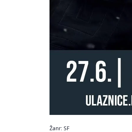
Žanr: SF