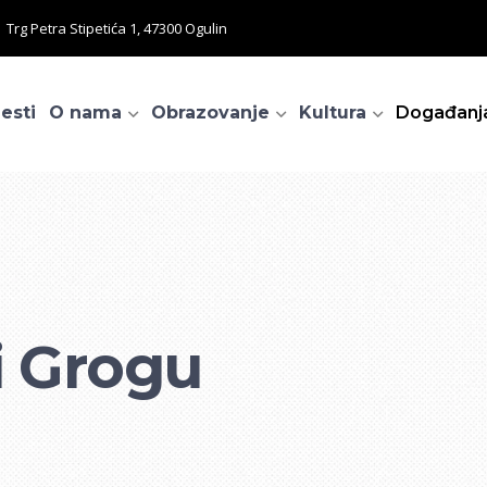
Trg Petra Stipetića 1, 47300 Ogulin
jesti
O nama
Obrazovanje
Kultura
Događanj
N
i Grogu