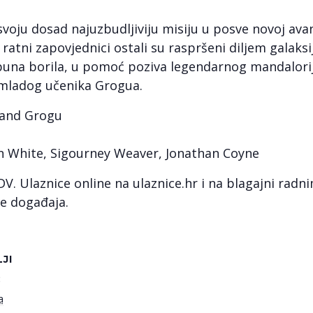
voju dosad najuzbudljiviju misiju u posve novoj avant
i ratni zapovjednici ostali su raspršeni diljem gala
 Pobuna borila, u pomoć poziva legendarnog mandalori
a mladog učenika Grogua.
 and Grogu
en White, Sigourney Weaver, Jonathan Coyne
DV. Ulaznice online na ulaznice.hr i na blagajni rad
je događaja.
JI
:
a