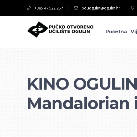
+385 47 522 257
pouogulin@ogulin.hr
Početna
Vi
KINO OGULI
Mandalorian 