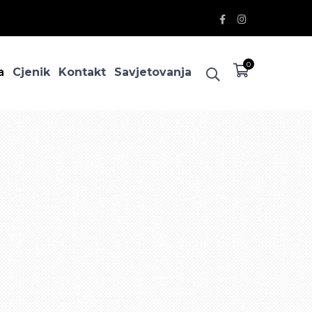
Facebook
Instagram
Profile
Profile
0
a
Cjenik
Kontakt
Savjetovanja