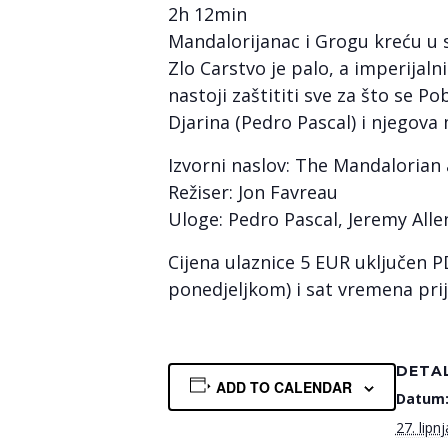
2h 12min
Mandalorijanac i Grogu kreću u s
Zlo Carstvo je palo, a imperijaln
nastoji zaštititi sve za što se
Djarina (Pedro Pascal) i njegov
Izvorni naslov: The Mandalorian
Režiser: Jon Favreau
Uloge: Pedro Pascal, Jeremy All
Cijena ulaznice 5 EUR uključen P
ponedjeljkom) i sat vremena pri
DETAL
ADD TO CALENDAR
Datum
27. lipnj