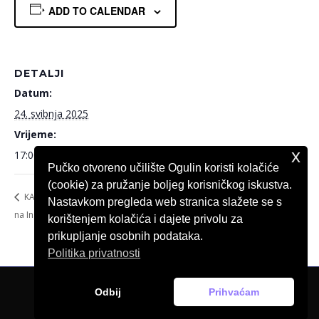
ADD TO CALENDAR
DETALJI
Datum:
24. svibnja 2025
Vrijeme:
x
17:00
Pučko otvoreno učilište Ogulin koristi kolačiće
(cookie) za pružanje boljeg korisničkog iskustva.
KAZALIŠTE OGULIN Tri sestre
KINO OGULIN Nemoguća misija:
Nastavkom pregleda web stranica slažete se s
na Instagramu
Konačna odmazda
korištenjem kolačića i dajete privolu za
prikupljanje osobnih podataka.
Politika privatnosti
Odbij
Prihvaćam
© Pučko otvoreno učilište Ogulin, 2026.