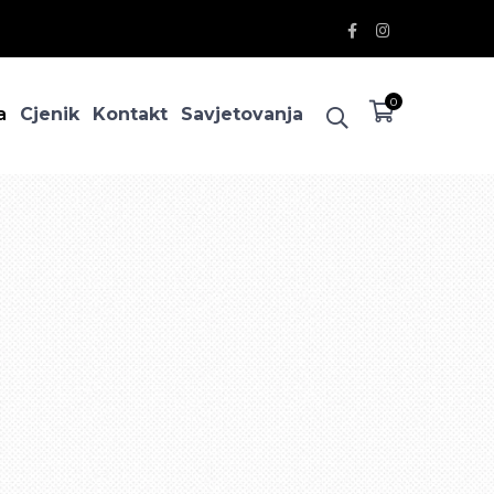
Facebook
Instagram
Profile
Profile
0
a
Cjenik
Kontakt
Savjetovanja