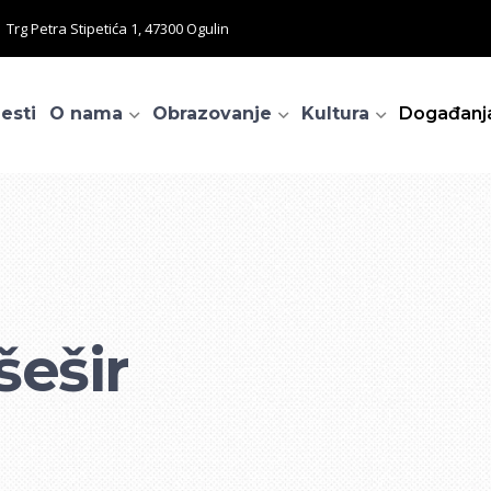
Trg Petra Stipetića 1, 47300 Ogulin
jesti
O nama
Obrazovanje
Kultura
Događanj
N
šešir