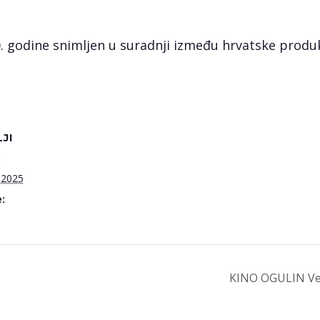
. godine snimljen u suradnji između hrvatske produk
JI
:
a 2025
:
KINO OGULIN Veli