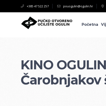
+385 47 522 257
pouogulin@ogulin.hr
Početna
Vi
KINO OGULI
Čarobnjakov 