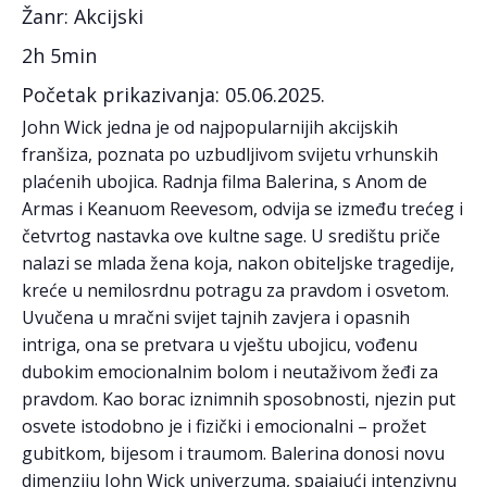
Žanr: Akcijski
2h 5min
Početak prikazivanja: 05.06.2025.
John Wick jedna je od najpopularnijih akcijskih
franšiza, poznata po uzbudljivom svijetu vrhunskih
plaćenih ubojica. Radnja filma Balerina, s Anom de
Armas i Keanuom Reevesom, odvija se između trećeg i
četvrtog nastavka ove kultne sage. U središtu priče
nalazi se mlada žena koja, nakon obiteljske tragedije,
kreće u nemilosrdnu potragu za pravdom i osvetom.
Uvučena u mračni svijet tajnih zavjera i opasnih
intriga, ona se pretvara u vještu ubojicu, vođenu
dubokim emocionalnim bolom i neutaživom žeđi za
pravdom. Kao borac iznimnih sposobnosti, njezin put
osvete istodobno je i fizički i emocionalni – prožet
gubitkom, bijesom i traumom. Balerina donosi novu
dimenziju John Wick univerzuma, spajajući intenzivnu