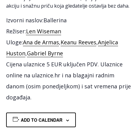
akciju i snažnu priču koja gledatelje ostavlja bez daha.
Izvorni naslov:
Ballerina
Režiser:
Len Wiseman
Uloge:
Ana de Armas
,
Keanu Reeves
,
Anjelica
Huston
,
Gabriel Byrne
Cijena ulaznice 5 EUR uključen PDV. Ulaznice
online na ulaznice.hr i na blagajni radnim
danom (osim ponedjeljkom) i sat vremena prije
događaja.
ADD TO CALENDAR