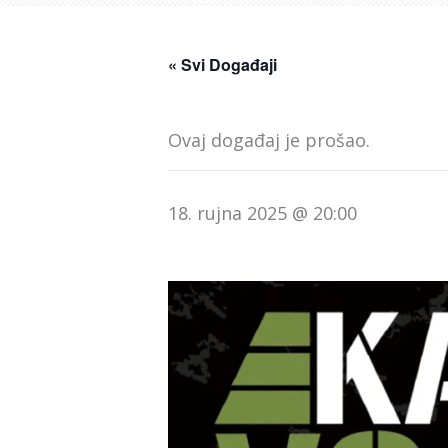
« Svi Događaji
Ovaj događaj je prošao.
18. rujna 2025 @ 20:00