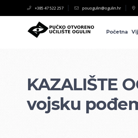
+385 47 522 257
pouogulin@ogulin.hr
Početna
Vi
KAZALIŠTE O
vojsku pođe