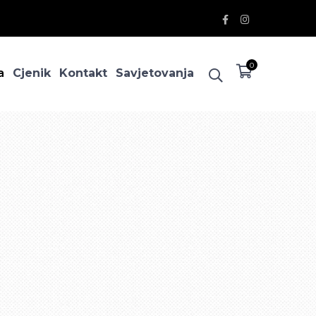
Facebook
Instagram
Profile
Profile
0
a
Cjenik
Kontakt
Savjetovanja