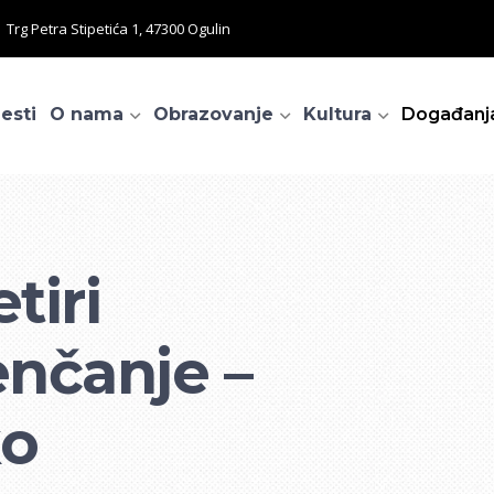
Trg Petra Stipetića 1, 47300 Ogulin
jesti
O nama
Obrazovanje
Kultura
Događanj
tiri
enčanje –
ko