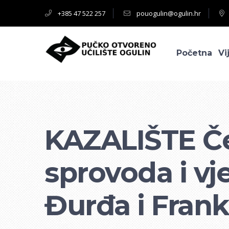
+385 47 522 257
pouogulin@ogulin.hr
Početna
Vi
KAZALIŠTE Če
sprovoda i vj
Đurđa i Fran