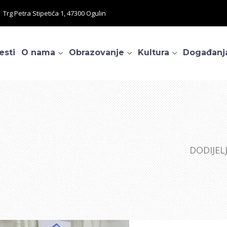
Trg Petra Stipetića 1, 47300 Ogulin
esti
O nama
Obrazovanje
Kultura
Događanj
DODIJEL