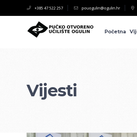
+385 47 522 257
pouogulin@ogulin.hr
Početna
Vij
Vijesti