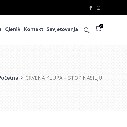
Facebook
Instagram
Profile
Profile
0
a
Cjenik
Kontakt
Savjetovanja
Početna
CRVENA KLUPA – STOP NASILJU