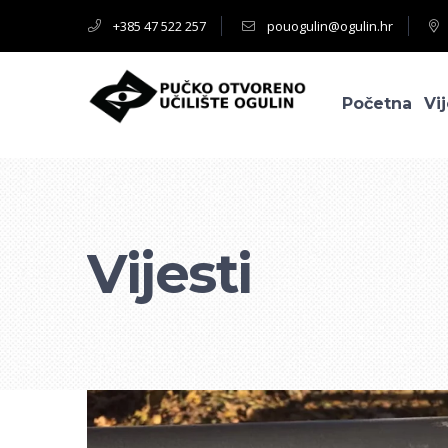
+385 47 522 257
pouogulin@ogulin.hr
Početna
Vij
Vijesti