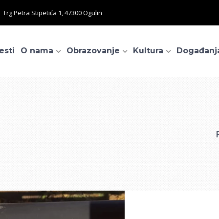
Trg Petra Stipetića 1, 47300 Ogulin
esti
O nama
Obrazovanje
Kultura
Događanj