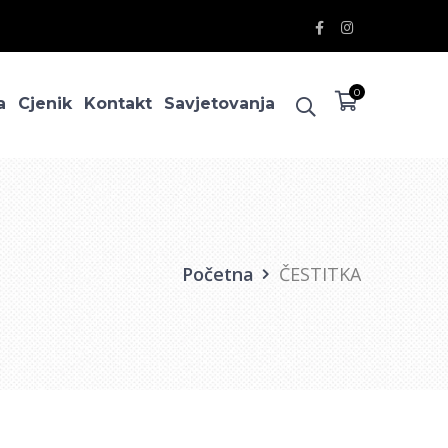
Facebook
Instagram
Profile
Profile
0
a
Cjenik
Kontakt
Savjetovanja
Početna
ČESTITKA