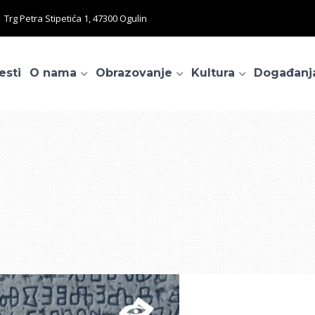
Trg Petra Stipetića 1, 47300 Ogulin
esti
O nama
Obrazovanje
Kultura
Događanj