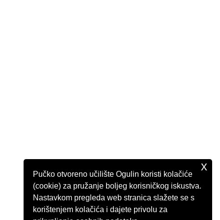
x
Pučko otvoreno učilište Ogulin koristi kolačiće
(cookie) za pružanje boljeg korisničkog iskustva.
Nastavkom pregleda web stranica slažete se s
korištenjem kolačića i dajete privolu za