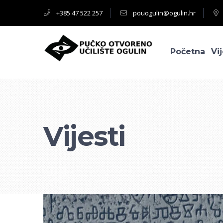
+385 47 522 257
pouogulin@ogulin.hr
Početna
Vij
Vijesti