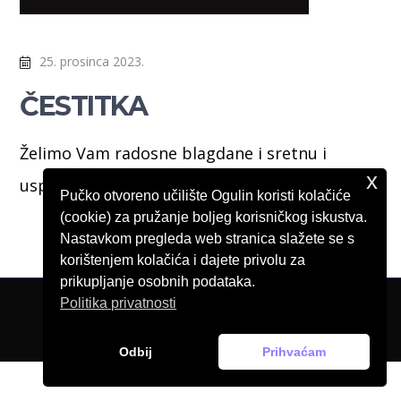
25. prosinca 2023.
ČESTITKA
Želimo Vam radosne blagdane i sretnu i
x
uspješnu novu godinu!
Pučko otvoreno učilište Ogulin koristi kolačiće
(cookie) za pružanje boljeg korisničkog iskustva.
Nastavkom pregleda web stranica slažete se s
korištenjem kolačića i dajete privolu za
prikupljanje osobnih podataka.
Politika privatnosti
© Pučko otvoreno učilište Ogulin, 2026.
Odbij
Prihvaćam