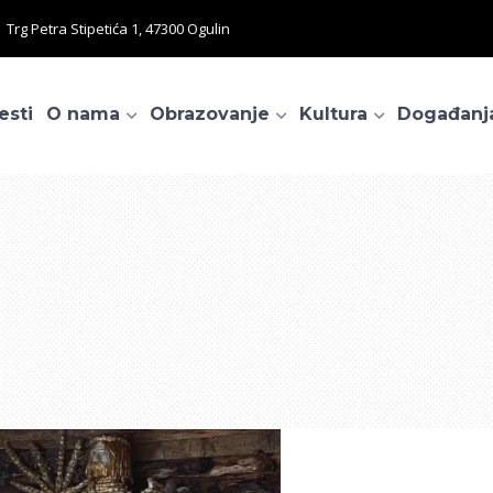
Trg Petra Stipetića 1, 47300 Ogulin
esti
O nama
Obrazovanje
Kultura
Događanj