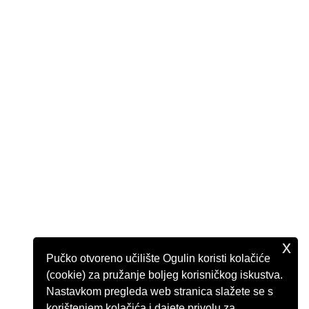
x
Pučko otvoreno učilište Ogulin koristi kolačiće
(cookie) za pružanje boljeg korisničkog iskustva.
Nastavkom pregleda web stranica slažete se s
korištenjem kolačića i dajete privolu za