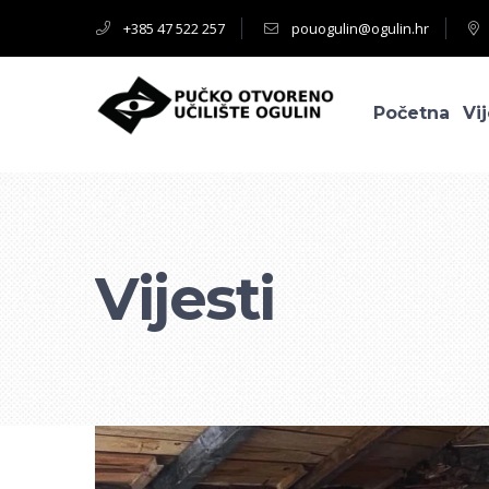
+385 47 522 257
pouogulin@ogulin.hr
Početna
Vij
Vijesti