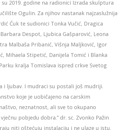
 su 2019. godine na radionici Izrada skulptura
čilište Ogulin. Za njihov nastanak najzaslužnija
Trdić Ćuk te sudionici Tonka Vučić, Dragica
 Barbara Despot, Ljubica Gašparović, Leona
tra Malbaša Pribanić, Višnja Maljković, Igor
ć, Mihaela Stipetić, Danijela Tomić i Blanka
u Parku kralja Tomislava ispred crkve Svetog
a i ljubav. I mudraci su postali još mudriji.
ičanstvo koje je uobičajeno na carskim
maštvo, neznatnost, ali sve to okupano
 vječnu pobjedu dobra.” dr. sc. Zvonko Pažin
ju niti oštećuju instalaciju i ne ulaze u istu.