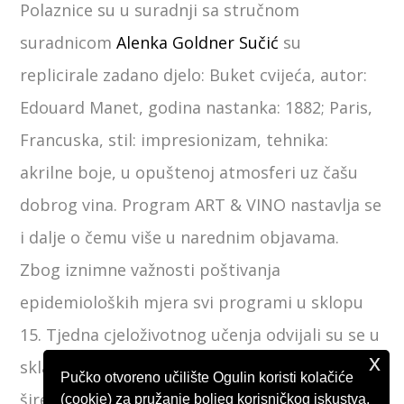
Polaznice su u suradnji sa stručnom
suradnicom
Alenka Goldner Sučić
su
replicirale zadano djelo: Buket cvijeća, autor:
Edouard Manet, godina nastanka: 1882; Paris,
Francuska, stil: impresionizam, tehnika:
akrilne boje, u opuštenoj atmosferi uz čašu
dobrog vina. Program ART & VINO nastavlja se
i dalje o čemu više u narednim objavama.
Zbog iznimne važnosti poštivanja
epidemioloških mjera svi programi u sklopu
15. Tjedna cjeloživotnog učenja odvijali su se u
x
skladu s izrečenim mjerama radi prevencije
Pučko otvoreno učilište Ogulin koristi kolačiće
širenja bolesti uzrokovane SARS-CoV-2
(cookie) za pružanje boljeg korisničkog iskustva.