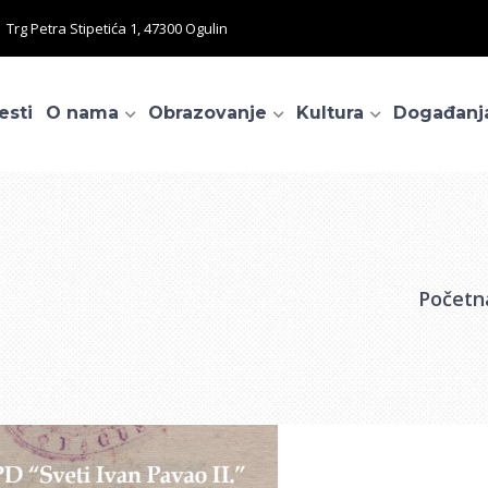
Trg Petra Stipetića 1, 47300 Ogulin
esti
O nama
Obrazovanje
Kultura
Događanj
Početn