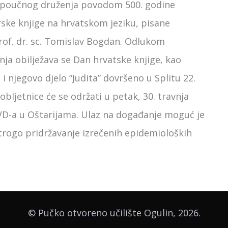
je poučnog druženja povodom 500. godine
rske knjige na hrvatskom jeziku, pisane
rof. dr. sc. Tomislav Bogdan. Odlukom
nja obilježava se Dan hrvatske knjige, kao
i njegovo djelo “Judita” dovršeno u Splitu 22.
obljetnice će se održati u petak, 30. travnja
VD-a u Oštarijama. Ulaz na događanje moguć je
strogo pridržavanje izrečenih epidemioloških
© Pučko otvoreno učilište Ogulin, 2026.