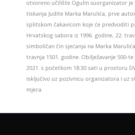
otvoreno učilište Ogulin suorganizator 
tiskanja Judite Marka Marulića, prve auto
splitskom čakavicom koje će predvoditi p
Hrvatskog sabora iz 1996. godine, 22. trav
simboličan čin sjećanja na Marka Marulića 
travnja 1501. godine. Obilježavanje 500-te 
2021. s početkom 18:30 sati u prostoru D
isključivo uz pozivnicu organizatora i uz 
mjera.