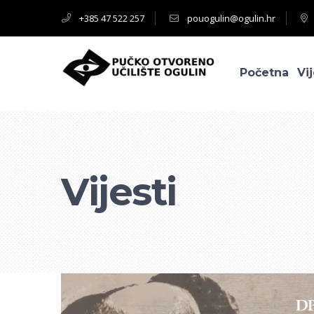
+385 47 522 257
pouogulin@ogulin.hr
Početna
Vij
Vijesti