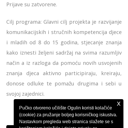
Prijave su zatvorene.
Cilj programa: Glavni cilj projekta je razvijanje
komunikacijskih i stručnih kompetencija djece
i mladih od 8 do 15 godina, stjecanje znanja
kako iznesti željeni sadržaj na svima razumljiv
način a iz razloga da pomoću novih usvojenih
znanja djeca aktivno participiraju, kreiraju,
donose odluke te pomažu drugima i sebi u
svojoj zajednici.
x
Pučko otvoreno učilište Ogulin koristi kolačiće
(cookie) za pružanje boljeg korisničkog iskustva.
Nastavkom pregleda web stranica slažete se s