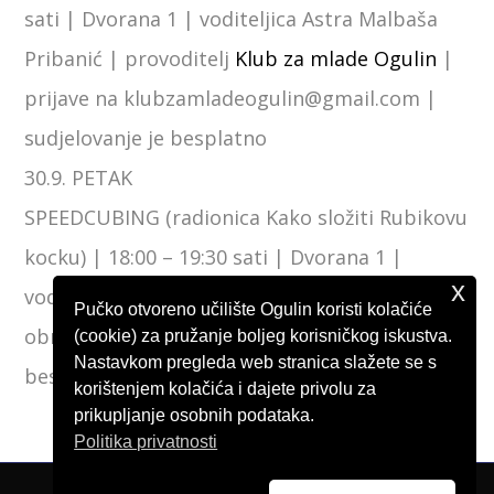
sati | Dvorana 1 | voditeljica Astra Malbaša
Pribanić | provoditelj
Klub za mlade Ogulin
|
prijave na klubzamladeogulin@gmail.com |
sudjelovanje je besplatno
30.9. PETAK
SPEEDCUBING (radionica Kako složiti Rubikovu
kocku) | 18:00 – 19:30 sati | Dvorana 1 |
x
voditelj Nenad Marjanović | prijave na
Pučko otvoreno učilište Ogulin koristi kolačiće
obrazovanje@ogulin.hr | sudjelovanje je
(cookie) za pružanje boljeg korisničkog iskustva.
Nastavkom pregleda web stranica slažete se s
besplatno
korištenjem kolačića i dajete privolu za
prikupljanje osobnih podataka.
Politika privatnosti