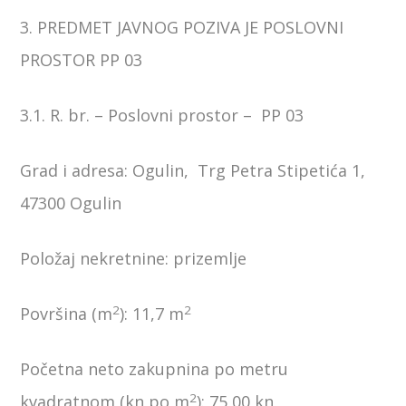
3. PREDMET JAVNOG POZIVA JE POSLOVNI
PROSTOR PP 03
3.1. R. br. – Poslovni prostor – PP 03
Grad i adresa: Ogulin, Trg Petra Stipetića 1,
47300 Ogulin
Položaj nekretnine: prizemlje
2
2
Površina (m
): 11,7 m
Početna neto zakupnina po metru
2
kvadratnom (kn po m
): 75,00 kn