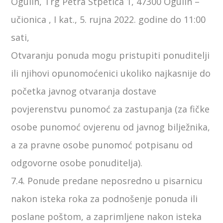
Ogulin, Trg Petra Stpetića 1, 47300 Ogulin –
učionica , I kat., 5. rujna 2022. godine do 11:00
sati,
Otvaranju ponuda mogu pristupiti ponuditelji
ili njihovi opunomoćenici ukoliko najkasnije do
početka javnog otvaranja dostave
povjerenstvu punomoć za zastupanja (za fičke
osobe punomoć ovjerenu od javnog bilježnika,
a za pravne osobe punomoć potpisanu od
odgovorne osobe ponuditelja).
7.4. Ponude predane neposredno u pisarnicu
nakon isteka roka za podnošenje ponuda ili
poslane poštom, a zaprimljene nakon isteka