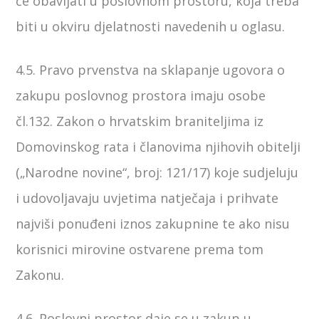
će obavljati u poslovnom prostoru, koja treba
biti u okviru djelatnosti navedenih u oglasu.
4.5. Pravo prvenstva na sklapanje ugovora o
zakupu poslovnog prostora imaju osobe
čl.132. Zakon o hrvatskim braniteljima iz
Domovinskog rata i članovima njihovih obitelji
(„Narodne novine“, broj: 121/17) koje sudjeluju
i udovoljavaju uvjetima natječaja i prihvate
najviši ponuđeni iznos zakupnine te ako nisu
korisnici mirovine ostvarene prema tom
Zakonu.
4.6. Poslovni prostor daje se u zakup u