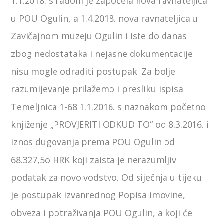
1.1.2018. s radom je započela nova ravnateljica
u POU Ogulin, a 1.4.2018. nova ravnateljica u
Zavičajnom muzeju Ogulin i iste do danas
zbog nedostataka i nejasne dokumentacije
nisu mogle odraditi postupak. Za bolje
razumijevanje prilažemo i presliku ispisa
Temeljnica 1-68 1.1.2016. s naznakom početno
knjiženje „PROVJERITI ODKUD TO“ od 8.3.2016. i
iznos dugovanja prema POU Ogulin od
68.327,5o HRK koji zaista je nerazumljiv
podatak za novo vodstvo. Od siječnja u tijeku
je postupak izvanrednog Popisa imovine,
obveza i potraživanja POU Ogulin, a koji će