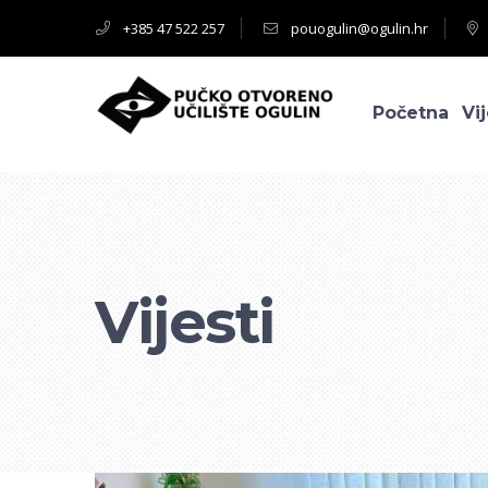
+385 47 522 257
pouogulin@ogulin.hr
Početna
Vij
Vijesti