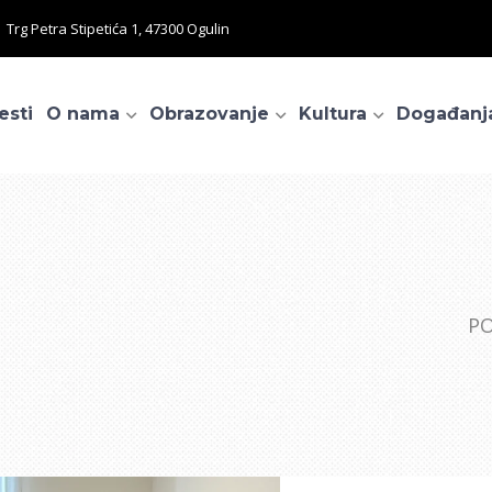
Trg Petra Stipetića 1, 47300 Ogulin
esti
O nama
Obrazovanje
Kultura
Događanj
PO