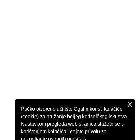
x
Pučko otvoreno učilište Ogulin koristi kolačiće
(cookie) za pružanje boljeg korisničkog iskustva.
Nastavkom pregleda web stranica slažete se s
korištenjem kolačića i dajete privolu za
prikupljanje osobnih podataka.