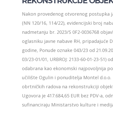
REKONSTRUKCIJE OBJEK
Nakon provedenog otvorenog postupka ja
(NN 120/16, 114/22), evidencijski broj na
nadmetanju br. 2023/S 0F2-0036768 objavl
oglasniku javne nabave RH, pripadajuće D
godine, Ponude oznake 043/23 od 21.09.20
03/23-01/01, URBROJ: 2133-60-01-23-51) od
odabrana kao ekonomski najpovoljnija po
učilište Ogulin i ponuditelja Montel d.o.o
obrtničkih radova na rekonstrukciji objek
Ugovora je 417.684,65 EUR bez PDV-a, od
sufinanciraju Ministarstvo kulture i medij